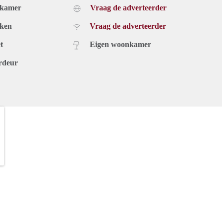
dkamer
Vraag de adverteerder
uken
Vraag de adverteerder
t
Eigen woonkamer
rdeur