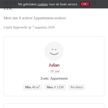
HUURDERS ZOEKEN APPARTEMENTEN IN
OK!
We gebruiken
cookies
voor de beste service
EDE
Meer dan 9 actieve Appartement-zoekers
Laatst bijgewerkt op 7 augustus 2026
Julian
· 26 jaar
Zoekt: Appartement
2
Min.
40 m
Max.
€ 1250
Per direct