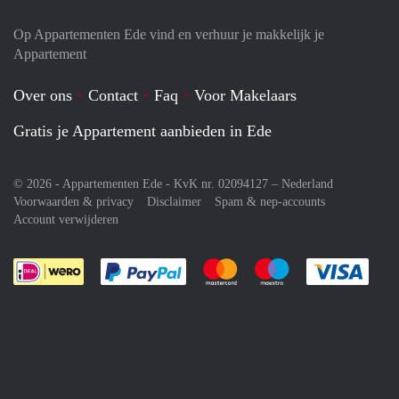
Op Appartementen Ede vind en verhuur je makkelijk je
Appartement
Over ons
Contact
Faq
Voor Makelaars
Gratis je Appartement aanbieden in Ede
© 2026 - Appartementen Ede - KvK nr. 02094127 –
Nederland
Voorwaarden & privacy
Disclaimer
Spam & nep-accounts
Account verwijderen
Je rekent gemakkelijk af met Paypal
Je rekent gemakkelijk af met M
Je rekent gemakkelij
Je re