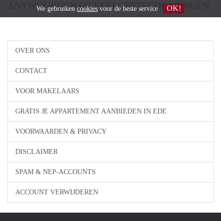
ANTWOORDEN OP VEELGESTELDE VRAGEN
OK!
We gebruiken
cookies
voor de beste service
OVER ONS
CONTACT
VOOR MAKELAARS
GRATIS JE APPARTEMENT AANBIEDEN IN EDE
VOORWAARDEN & PRIVACY
DISCLAIMER
SPAM & NEP-ACCOUNTS
ACCOUNT VERWIJDEREN