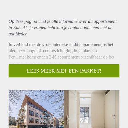
Op deze pagina vind je alle informatie over dit
appartement
in Ede. Als je vragen hebt kun je contact opnemen met de
aanbieder.
In verband met de grote interesse in dit appartement, is het
niet meer mogelijk een bezichtiging in te plannen.
Per 1 mei komt er een 2-K appartement beschikbaar op het
voormalig Victoria Vesta terrein in Ede.
Het appartement is compleet gerenoveerd en is voorzien van
LEES MEER MET EEN PAKKET!
stadsverwarming.
Het appartement is centraal gelegen in Ede, op loopafstand
van het winkelcentrum 'Bellestein' en nabij uitvalswegen A12
en A30.
Het appartement beschikt over een eigen belinstallatie met
video en speaker voorziening om de deur beneden in de
centrale hal te openen.
De keuken is voorzien van een composiet werkblad in de
kleur zwart, keramische kookplaat, combimagnetron,