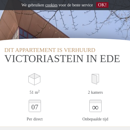
OK!
We gebruiken
cookies
voor de beste service
DIT APPARTEMENT IS VERHUURD
VICTORIASTEIN IN EDE
2
51 m
2 kamers
∞
07
Per direct
Onbepaalde tijd