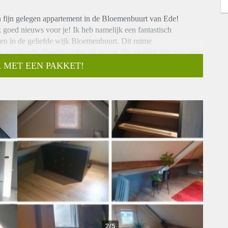
en fijn gelegen appartement in de Bloemenbuurt van Ede!
 goed nieuws voor je! Ik heb namelijk een fantastisch
en in de geliefde wijk Bloemenbuurt. Dit ruime
, werkende alleenstaanden en expats die op zoek zijn naar een
 MET EEN PAKKET!
m2, wat meer dan genoeg ruimte biedt voor al jouw persoonlijke
 dakraam, waardoor je kunt genieten van een aangename
t genoeg is, krijg je ook toegang tot de gezamenlijke
Daarnaast is er zelfs een achtertuintje waar je lekker kunt
 voorkant van het appartement.
ont. Je kunt de faciliteiten delen met onze andere medebewoner,
aast is het appartement gelegen in de levendige buurt van Ede
ezellige cafés, winkels en restaurants waar je kunt genieten van
len. In dit appartement zijn huisdieren niet toegestaan. We
veel potentiële huurders, maar het helpt ook om een schoon en