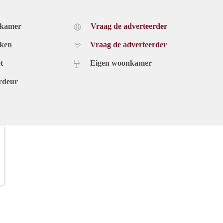
dkamer
Vraag de adverteerder
uken
Vraag de adverteerder
t
Eigen woonkamer
rdeur