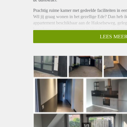
Prachtig ruime kamer met gedeelde faciliteiten in e
Wil jij graag wonen in het gezellige Ede? Dan heb ik
appartement beschikbaar aan de Hakselseweg, geleg
benedenwoning-appartement is ideaal voor studenten
gezellige en comfortabele plek om te wonen.
LEES MEER
Direct beschikbaar!
Dit appartement heeft een kamer van maar liefst 25
spullen. De kamer is voorzien van een airco en een
temperatuur en natuurlijk licht. En alsof dat nog nie
woonkamer/keuken, douche/wc en wasmachine/droger. 
ontspannen en is er voldoende parkeerruimte aan de
Ideaal voor 1 persoon!
Dit appartement is perfect voor jou als je alleen wo
wat zorgt voor een gezellige en sociale sfeer. Daarn
West, vlakbij het Rozenplein. Hier vind je allerlei g
een heerlijke maaltijd of een drankje.
Geen huisdieren toegestaan
Als je een huisdier hebt, moet ik je helaas teleurstel
begrijpen dat dit een belangrijk punt kan zijn voor 