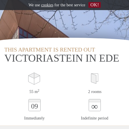
OK!
We use
cookies
for the best service
THIS APARTMENT IS RENTED OUT
VICTORIASTEIN IN EDE
2
55 m
2 rooms
∞
09
Immediately
Indefinite period