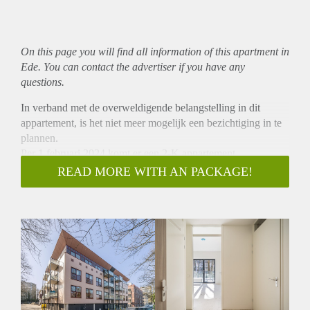
On this page you will find all information of this
apartment
in
Ede. You can contact the advertiser if you have any
questions.
In verband met de overweldigende belangstelling in dit
appartement, is het niet meer mogelijk een bezichtiging in te
plannen.
Per 1 februari 2024 komt er een 2-K appartement
beschikbaar op het voormalig Victoria Vesta terrein in Ede.
READ MORE WITH AN PACKAGE!
Het appartement is compleet gerenoveerd en is voorzien van
stadsverwarming.
Het appartement is centraal gelegen in Ede, op loopafstand
van het winkelcentrum 'Bellestein' en nabij uitvalswegen A12
en A30.
Het appartement beschikt over een eigen belinstallatie met
video en speaker voorziening om de deur beneden in de
centrale hal te openen.
De keuken is voorzien van een composiet werkblad in de