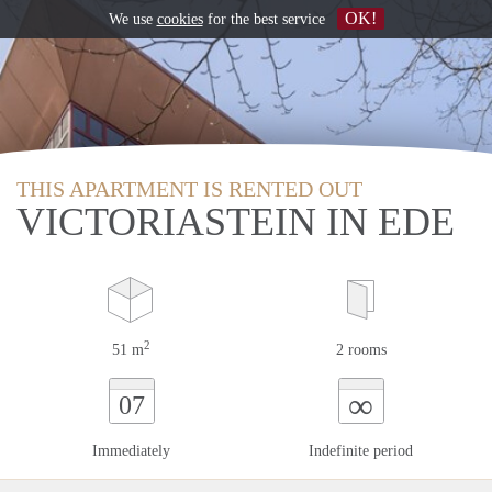
OK!
We use
cookies
for the best service
THIS APARTMENT IS RENTED OUT
VICTORIASTEIN IN EDE
2
51 m
2 rooms
∞
07
Immediately
Indefinite period