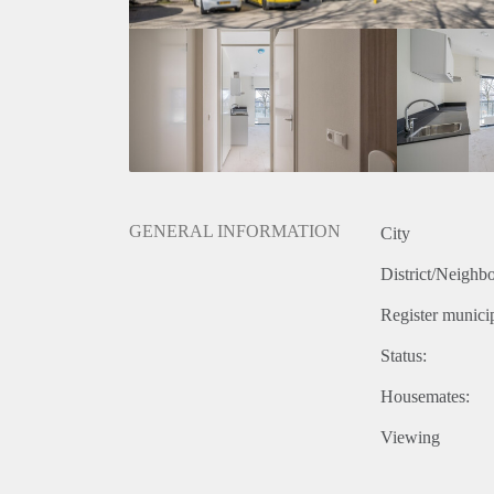
GENERAL INFORMATION
City
District/Neighb
Register municip
Status:
Housemates:
Viewing