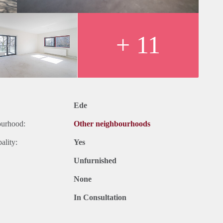
+ 11
Ede
ourhood:
Other neighbourhoods
ality:
Yes
Unfurnished
None
In Consultation