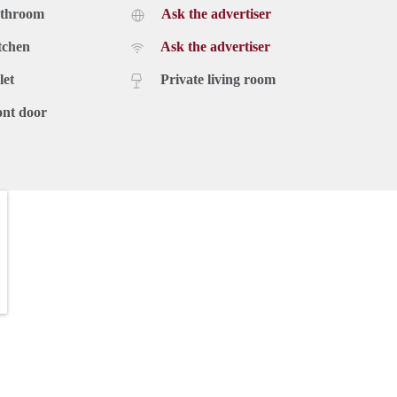
athroom
Ask the advertiser
tchen
Ask the advertiser
let
Private living room
ont door