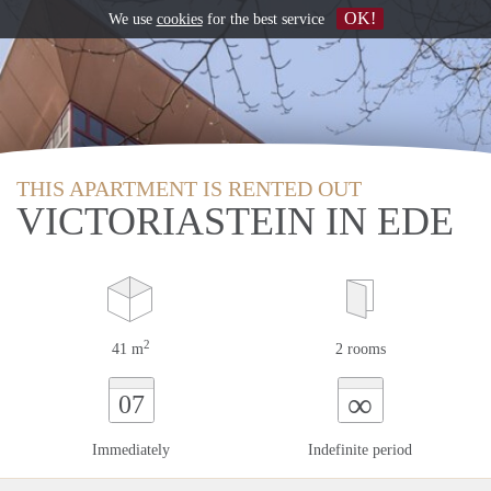
OK!
We use
cookies
for the best service
THIS APARTMENT IS RENTED OUT
VICTORIASTEIN IN EDE
2
41 m
2 rooms
∞
07
Immediately
Indefinite period